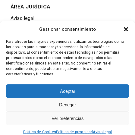
ÁREA JURÍDICA
Aviso legal
Gestionar consentimiento
Política de Cookies
Política de privacidad
Para ofrecer las mejores experiencias, utilizamos tecnologías como
las cookies para almacenar y/o acceder a la información del
dispositivo. El consentimiento de estas tecnologías nos permitirá
ENVÍOS Y DEVOLUCIONES
procesar datos como el comportamiento de navegación o las
identificaciones únicas en este sitio. No consentir o retirar el
consentimiento, puede afectar negativamente a ciertas
características y funciones.
Aceptar
Denegar
©
2026
Óptica Loyra, reservados todos los derechos
Ver preferencias
Política de Cookies
Política de privacidad
Aviso legal