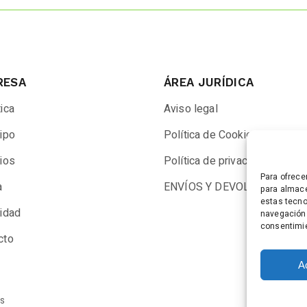
RESA
ÁREA JURÍDICA
ica
Aviso legal
uipo
Política de Cookies
cios
Política de privacidad
Para ofrece
a
ENVÍOS Y DEVOLUCIONES
para almace
estas tecno
lidad
navegación o
consentimie
cto
A
os