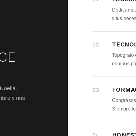
Dedicamos 
y tus nece
TECNOL
R
02
CE
Topógrafo 
equipos pa
Noelia,
FORMA
03
mbre y nos
Congresos,
Siempre lo 
HONEST
04