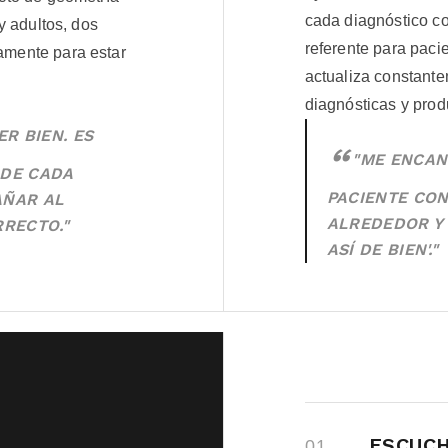
cada diagnóstico co
 y adultos, dos
referente para paci
amente para estar
actualiza constante
diagnósticas y prod
ER BIEN. ES
"ME ENCAN
 DE CADA
PACIENTE CON
AÑAR AL
ALREDEDOR Y D
RRECTO."
ASÍ DE BIEN'."
ESCUC
01