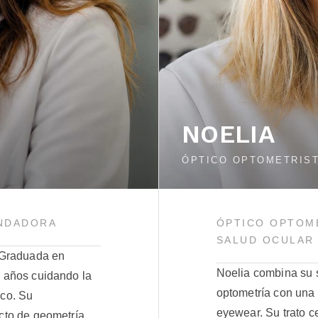
NOELIA
ÓPTICO OPTOMETRIS
UNDADORA
ÓPTICO OPTOME
SALUD OCULAR
. Graduada en
Noelia combina su s
0 años cuidando la
optometría con una
eco. Su
eyewear. Su trato c
acto de geometría