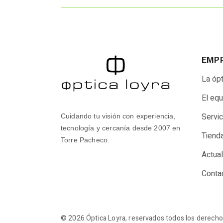
EMP
La ópt
El eq
Servi
Cuidando tu visión con experiencia,
tecnología y cercanía desde 2007 en
Tiend
Torre Pacheco.
Actua
Conta
©
2026
Óptica Loyra, reservados todos los derech