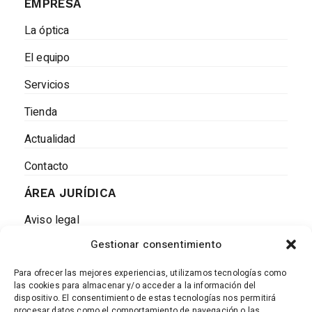
EMPRESA
La óptica
El equipo
Servicios
Tienda
Actualidad
Contacto
ÁREA JURÍDICA
Aviso legal
Gestionar consentimiento
Política de Cookies
Política de privacidad
Para ofrecer las mejores experiencias, utilizamos tecnologías como
las cookies para almacenar y/o acceder a la información del
dispositivo. El consentimiento de estas tecnologías nos permitirá
ENVÍOS Y DEVOLUCIONES
procesar datos como el comportamiento de navegación o las