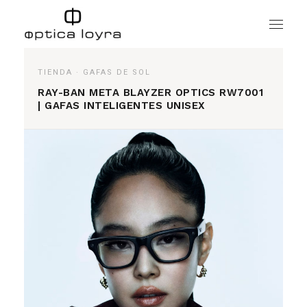
Skip
to
the
content
TIENDA
·
GAFAS DE SOL
RAY-BAN META BLAYZER OPTICS RW7001
| GAFAS INTELIGENTES UNISEX