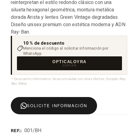
reinterpretan el estilo redondo clásico con una
silueta hexagonal geométrica, montura metálica
dorada Arista y lentes Green Vintage degradadas.
Diseño unisex premium con estética moderna y ADN
Ray-Ban.
10 % de descuento
Menciona el código al solicitar información por
WhatsApp
OPTICALOYRA
COPIAR
* Descuento informativo. No acumulable con otras ofertas. Excepto Ray-
Ban Meta.
SOLICITE INFORMACIÓN
001/BH
REF.: