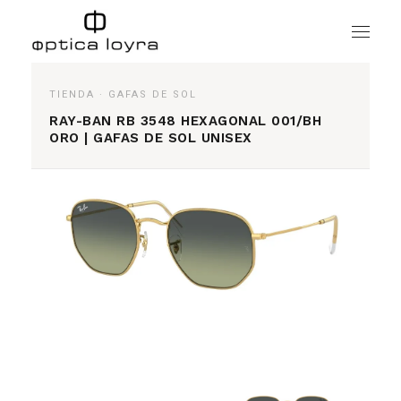
Skip
to
the
content
TIENDA
·
GAFAS DE SOL
RAY-BAN RB 3548 HEXAGONAL 001/BH
ORO | GAFAS DE SOL UNISEX