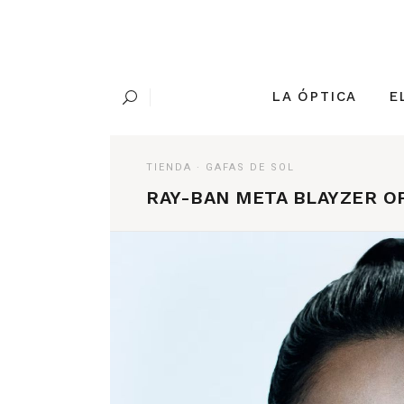
Skip
to
the
content
LA ÓPTICA
E
TIENDA
·
GAFAS DE SOL
RAY-BAN META BLAYZER OP