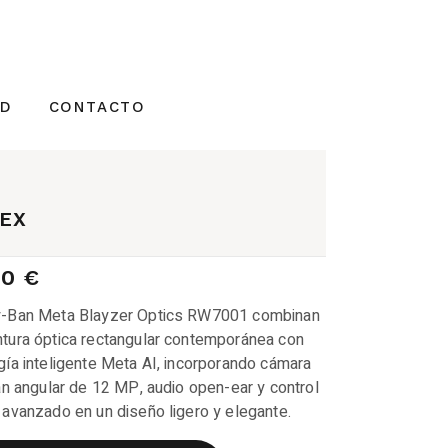
AD
CONTACTO
SEX
00
€
y-Ban Meta Blayzer Optics RW7001 combinan
tura óptica rectangular contemporánea con
gía inteligente Meta AI, incorporando cámara
ran angular de 12 MP, audio open-ear y control
 avanzado en un diseño ligero y elegante.