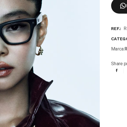
R
REF.:
CATEGO
Marca:
R
Share p